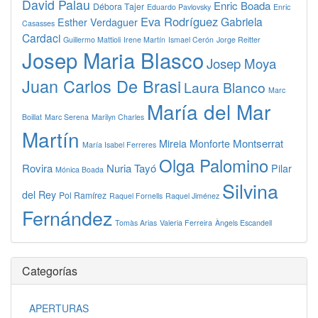
David Palau
Enric Boada
Débora Tajer
Eduardo Pavlovsky
Enric
Eva Rodríguez
Gabriela
Esther Verdaguer
Casasses
Cardaci
Guillermo Mattioli
Irene Martín
Ismael Cerón
Jorge Reitter
Josep Maria Blasco
Josep Moya
Juan Carlos De Brasi
Laura Blanco
Marc
María del Mar
Boillat
Marc Serena
Marilyn Charles
Martín
Montserrat
Mireia Monforte
María Isabel Ferreres
Olga Palomino
Rovira
Nuria Tayó
Pilar
Mónica Boada
Silvina
del Rey
Pol Ramírez
Raquel Fornells
Raquel Jiménez
Fernández
Tomàs Arias
Valeria Ferreira
Àngels Escandell
Categorías
APERTURAS