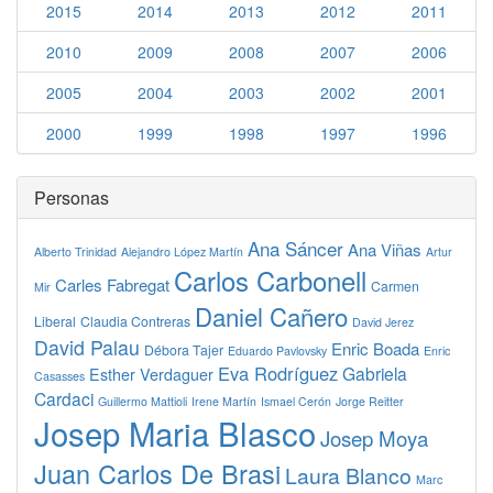
2015
2014
2013
2012
2011
2010
2009
2008
2007
2006
2005
2004
2003
2002
2001
2000
1999
1998
1997
1996
Personas
Ana Sáncer
Ana Viñas
Alberto Trinidad
Alejandro López Martín
Artur
Carlos Carbonell
Carles Fabregat
Carmen
Mir
Daniel Cañero
Liberal
Claudia Contreras
David Jerez
David Palau
Enric Boada
Débora Tajer
Eduardo Pavlovsky
Enric
Eva Rodríguez
Gabriela
Esther Verdaguer
Casasses
Cardaci
Guillermo Mattioli
Irene Martín
Ismael Cerón
Jorge Reitter
Josep Maria Blasco
Josep Moya
Juan Carlos De Brasi
Laura Blanco
Marc