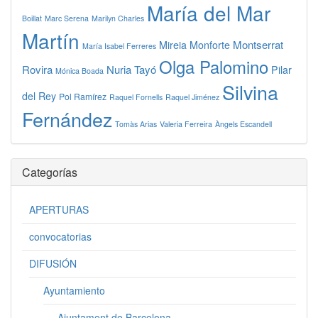
María del Mar
Boillat
Marc Serena
Marilyn Charles
Martín
Montserrat
Mireia Monforte
María Isabel Ferreres
Olga Palomino
Rovira
Nuria Tayó
Pilar
Mónica Boada
Silvina
del Rey
Pol Ramírez
Raquel Fornells
Raquel Jiménez
Fernández
Tomàs Arias
Valeria Ferreira
Àngels Escandell
Categorías
APERTURAS
convocatorias
DIFUSIÓN
Ayuntamiento
Ajuntament de Barcelona