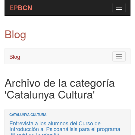
EP
BCN
Blog
Blog
Toggle
navigati
Archivo de la categoría
'Catalunya Cultura'
CATALUNYA CULTURA
Entrevista a los alumnos del Curso de
Introducción al Psicoanálisis para el programa
‘El quid de la qüestió’