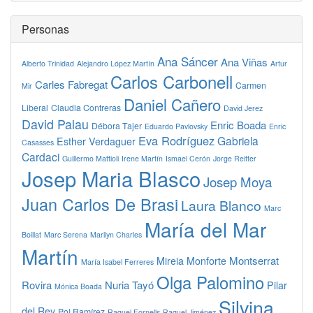
Personas
Ana Sáncer
Ana Viñas
Alberto Trinidad
Alejandro López Martín
Artur
Carlos Carbonell
Carles Fabregat
Carmen
Mir
Daniel Cañero
Liberal
Claudia Contreras
David Jerez
David Palau
Enric Boada
Débora Tajer
Eduardo Pavlovsky
Enric
Eva Rodríguez
Gabriela
Esther Verdaguer
Casasses
Cardaci
Guillermo Mattioli
Irene Martín
Ismael Cerón
Jorge Reitter
Josep Maria Blasco
Josep Moya
Juan Carlos De Brasi
Laura Blanco
Marc
María del Mar
Boillat
Marc Serena
Marilyn Charles
Martín
Montserrat
Mireia Monforte
María Isabel Ferreres
Olga Palomino
Rovira
Nuria Tayó
Pilar
Mónica Boada
Silvina
del Rey
Pol Ramírez
Raquel Fornells
Raquel Jiménez