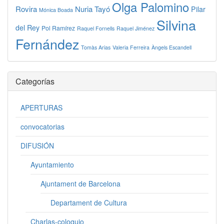
Olga Palomino
Rovira
Nuria Tayó
Pilar
Mónica Boada
Silvina
del Rey
Pol Ramírez
Raquel Fornells
Raquel Jiménez
Fernández
Tomàs Arias
Valeria Ferreira
Àngels Escandell
Categorías
APERTURAS
convocatorias
DIFUSIÓN
Ayuntamiento
Ajuntament de Barcelona
Departament de Cultura
Charlas-coloquio