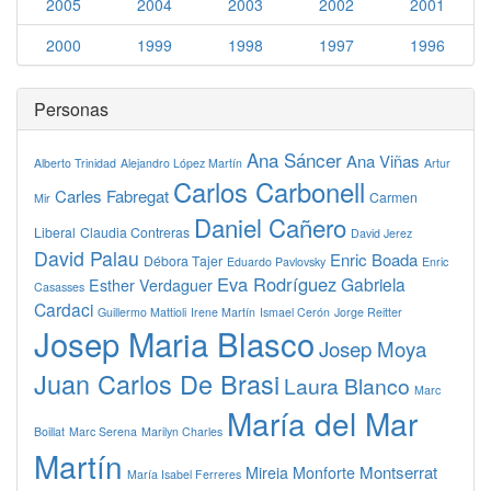
2005
2004
2003
2002
2001
2000
1999
1998
1997
1996
Personas
Ana Sáncer
Ana Viñas
Alberto Trinidad
Alejandro López Martín
Artur
Carlos Carbonell
Carles Fabregat
Carmen
Mir
Daniel Cañero
Liberal
Claudia Contreras
David Jerez
David Palau
Enric Boada
Débora Tajer
Eduardo Pavlovsky
Enric
Eva Rodríguez
Gabriela
Esther Verdaguer
Casasses
Cardaci
Guillermo Mattioli
Irene Martín
Ismael Cerón
Jorge Reitter
Josep Maria Blasco
Josep Moya
Juan Carlos De Brasi
Laura Blanco
Marc
María del Mar
Boillat
Marc Serena
Marilyn Charles
Martín
Montserrat
Mireia Monforte
María Isabel Ferreres