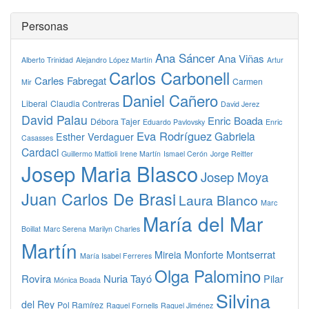
Personas
Ana Sáncer
Ana Viñas
Alberto Trinidad
Alejandro López Martín
Artur
Carlos Carbonell
Carles Fabregat
Carmen
Mir
Daniel Cañero
Liberal
Claudia Contreras
David Jerez
David Palau
Enric Boada
Débora Tajer
Eduardo Pavlovsky
Enric
Eva Rodríguez
Gabriela
Esther Verdaguer
Casasses
Cardaci
Guillermo Mattioli
Irene Martín
Ismael Cerón
Jorge Reitter
Josep Maria Blasco
Josep Moya
Juan Carlos De Brasi
Laura Blanco
Marc
María del Mar
Boillat
Marc Serena
Marilyn Charles
Martín
Montserrat
Mireia Monforte
María Isabel Ferreres
Olga Palomino
Rovira
Nuria Tayó
Pilar
Mónica Boada
Silvina
del Rey
Pol Ramírez
Raquel Fornells
Raquel Jiménez