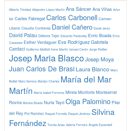
Ana Sáncer
Ana Viñas
Alberto Trinidad
Alejandro López Martín
Artur
Carlos Carbonell
Carles Fabregat
Carmen
Mir
Daniel Cañero
Liberal
Claudia Contreras
David Jerez
David Palau
Enric Boada
Débora Tajer
Eduardo Pavlovsky
Enric
Eva Rodríguez
Gabriela
Esther Verdaguer
Casasses
Cardaci
Guillermo Mattioli
Irene Martín
Ismael Cerón
Jorge Reitter
Josep Maria Blasco
Josep Moya
Juan Carlos De Brasi
Laura Blanco
Marc
María del Mar
Boillat
Marc Serena
Marilyn Charles
Martín
Montserrat
Mireia Monforte
María Isabel Ferreres
Olga Palomino
Rovira
Nuria Tayó
Pilar
Mónica Boada
Silvina
del Rey
Pol Ramírez
Raquel Fornells
Raquel Jiménez
Fernández
Tomàs Arias
Valeria Ferreira
Àngels Escandell