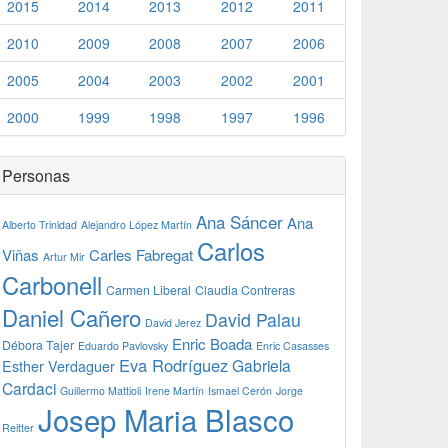
2015
2014
2013
2012
2011
2010
2009
2008
2007
2006
2005
2004
2003
2002
2001
2000
1999
1998
1997
1996
Personas
Ana Sáncer
Ana
Alberto Trinidad
Alejandro López Martín
Carlos
Viñas
Carles Fabregat
Artur Mir
Carbonell
Carmen Liberal
Claudia Contreras
Daniel Cañero
David Palau
David Jerez
Enric Boada
Débora Tajer
Eduardo Pavlovsky
Enric Casasses
Eva Rodríguez
Gabriela
Esther Verdaguer
Cardaci
Guillermo Mattioli
Irene Martín
Ismael Cerón
Jorge
Josep Maria Blasco
Reitter