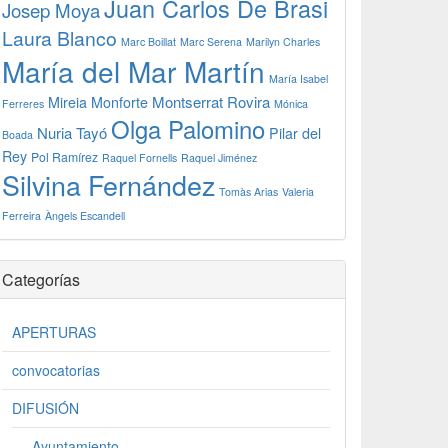
Juan Carlos De Brasi
Josep Moya
Laura Blanco
Marc Boillat
Marc Serena
Marilyn Charles
María del Mar Martín
María Isabel
Montserrat Rovira
Mireia Monforte
Ferreres
Mónica
Olga Palomino
Nuria Tayó
Pilar del
Boada
Rey
Pol Ramírez
Raquel Fornells
Raquel Jiménez
Silvina Fernández
Tomàs Arias
Valeria
Ferreira
Àngels Escandell
Categorías
APERTURAS
convocatorias
DIFUSIÓN
Ayuntamiento