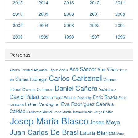
2015
2014
2013
2012
2011
2010
2009
2008
2007
2006
2005
2004
2003
2002
2001
2000
1999
1998
1997
1996
Personas
Ana Sáncer
Ana Viñas
Alberto Trinidad
Alejandro López Martín
Artur
Carlos Carbonell
Carles Fabregat
Carmen
Mir
Daniel Cañero
Liberal
Claudia Contreras
David Jerez
David Palau
Enric Boada
Débora Tajer
Eduardo Pavlovsky
Enric
Eva Rodríguez
Gabriela
Esther Verdaguer
Casasses
Cardaci
Guillermo Mattioli
Irene Martín
Ismael Cerón
Jorge Reitter
Josep Maria Blasco
Josep Moya
Juan Carlos De Brasi
Laura Blanco
Marc