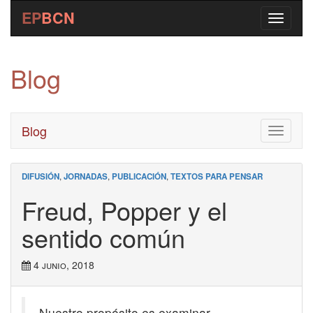
EP
BCN
Blog
Blog
Toggle
navigati
DIFUSIÓN
,
JORNADAS
,
PUBLICACIÓN
,
TEXTOS PARA PENSAR
Freud, Popper y el
sentido común
4 junio, 2018
Nuestro propósito es examinar