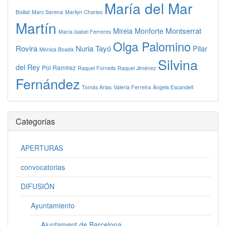
María del Mar
Boillat
Marc Serena
Marilyn Charles
Martín
Montserrat
Mireia Monforte
María Isabel Ferreres
Olga Palomino
Rovira
Nuria Tayó
Pilar
Mónica Boada
Silvina
del Rey
Pol Ramírez
Raquel Fornells
Raquel Jiménez
Fernández
Tomàs Arias
Valeria Ferreira
Àngels Escandell
Categorías
APERTURAS
convocatorias
DIFUSIÓN
Ayuntamiento
Ajuntament de Barcelona