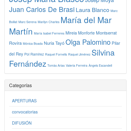
Juan Carlos De Brasi
Laura Blanco
Marc
María del Mar
Boillat
Marc Serena
Marilyn Charles
Martín
Montserrat
Mireia Monforte
María Isabel Ferreres
Olga Palomino
Rovira
Nuria Tayó
Pilar
Mónica Boada
Silvina
del Rey
Pol Ramírez
Raquel Fornells
Raquel Jiménez
Fernández
Tomàs Arias
Valeria Ferreira
Àngels Escandell
Categorías
APERTURAS
convocatorias
DIFUSIÓN