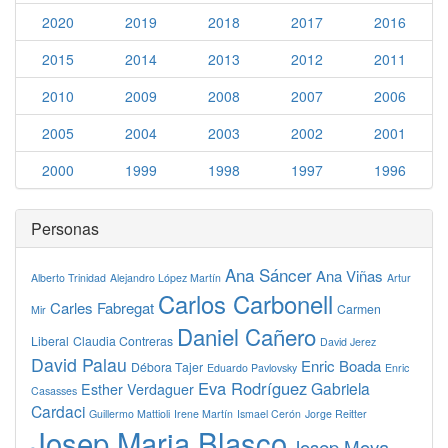
2020
2019
2018
2017
2016
2015
2014
2013
2012
2011
2010
2009
2008
2007
2006
2005
2004
2003
2002
2001
2000
1999
1998
1997
1996
Personas
Ana Sáncer
Ana Viñas
Alberto Trinidad
Alejandro López Martín
Artur
Carlos Carbonell
Carles Fabregat
Carmen
Mir
Daniel Cañero
Liberal
Claudia Contreras
David Jerez
David Palau
Enric Boada
Débora Tajer
Eduardo Pavlovsky
Enric
Eva Rodríguez
Gabriela
Esther Verdaguer
Casasses
Cardaci
Guillermo Mattioli
Irene Martín
Ismael Cerón
Jorge Reitter
Josep Maria Blasco
Josep Moya