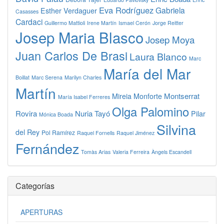
Eva Rodríguez
Gabriela
Esther Verdaguer
Casasses
Cardaci
Guillermo Mattioli
Irene Martín
Ismael Cerón
Jorge Reitter
Josep Maria Blasco
Josep Moya
Juan Carlos De Brasi
Laura Blanco
Marc
María del Mar
Boillat
Marc Serena
Marilyn Charles
Martín
Montserrat
Mireia Monforte
María Isabel Ferreres
Olga Palomino
Rovira
Nuria Tayó
Pilar
Mónica Boada
Silvina
del Rey
Pol Ramírez
Raquel Fornells
Raquel Jiménez
Fernández
Tomàs Arias
Valeria Ferreira
Àngels Escandell
Categorías
APERTURAS