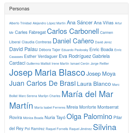
Personas
Ana Sáncer
Ana Viñas
Alberto Trinidad
Alejandro López Martín
Artur
Carlos Carbonell
Carles Fabregat
Carmen
Mir
Daniel Cañero
Liberal
Claudia Contreras
David Jerez
David Palau
Enric Boada
Débora Tajer
Eduardo Pavlovsky
Enric
Eva Rodríguez
Gabriela
Esther Verdaguer
Casasses
Cardaci
Guillermo Mattioli
Irene Martín
Ismael Cerón
Jorge Reitter
Josep Maria Blasco
Josep Moya
Juan Carlos De Brasi
Laura Blanco
Marc
María del Mar
Boillat
Marc Serena
Marilyn Charles
Martín
Montserrat
Mireia Monforte
María Isabel Ferreres
Olga Palomino
Rovira
Nuria Tayó
Pilar
Mónica Boada
Silvina
del Rey
Pol Ramírez
Raquel Fornells
Raquel Jiménez