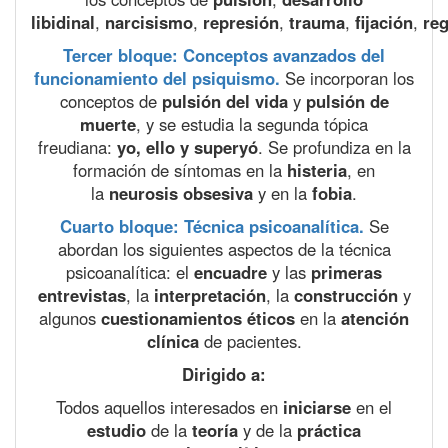
libidinal
,
narcisismo
,
represión
,
trauma
,
fijación
,
re
Tercer bloque: Conceptos avanzados del
funcionamiento del psiquismo.
Se incorporan los
conceptos de
pulsión del vida
y
pulsión de
muerte
, y se estudia la segunda tópica
freudiana:
yo, ello y superyó
. Se profundiza en la
formación de síntomas en la
histeria
, en
la
neurosis obsesiva
y en la
fobia
.
Cuarto bloque: Técnica psicoanalítica.
Se
abordan los siguientes aspectos de la técnica
psicoanalítica: el
encuadre
y las
primeras
entrevistas
, la
interpretación
, la
construcción
y
algunos
cuestionamientos éticos
en la
atención
clínica
de pacientes.
Dirigido a:
Todos aquellos interesados en
iniciarse
en el
estudio
de la
teoría
y de la
práctica