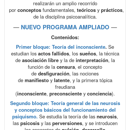
realizarán un amplio recorrido
por
conceptos
fundamentales,
teóricos
y
prácticos
,
de la disciplina psicoanalítica.
—
NUEVO PROGRAMA AMPLIADO
—
Contenidos:
Primer bloque: Teoría del inconsciente
.
Se
estudian los
actos fallidos
, los
sueños
, la técnica
de
asociación libre
y la de
interpretación
, la
función de la
censura
, el concepto
de
desfiguración
, las nociones
de
manifiesto
y
latente
, y la primera tópica
freudiana
(
inconsciente
,
preconsciente
y
conciencia
).
Segundo bloque: Teoría general de las neurosis
y conceptos básicos del funcionamiento del
psiquismo.
Se estudia la teoría de las
neurosis
,
las
psicosis
y las
perversiones
, y se introducen
los conceptos de
pulsión
,
desarrollo