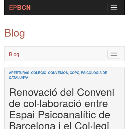
EP
BCN
Blog
Blog
Toggle
navigati
APERTURAS
,
COLEGIO
,
CONVENIOS
,
COPC
,
PSICOLOGIA DE
CATALUNYA
Renovació del Conveni
de col·laboració entre
Espai Psicoanalític de
Barcelona i el Col·legi