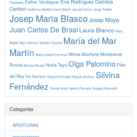
Eva Rodríguez
Gabriela
Esther Verdaguer
Casasses
Cardaci
Guillermo Mattioli
Irene Martín
Ismael Cerón
Jorge Reitter
Josep Maria Blasco
Josep Moya
Juan Carlos De Brasi
Laura Blanco
Marc
María del Mar
Boillat
Marc Serena
Marilyn Charles
Martín
Montserrat
Mireia Monforte
María Isabel Ferreres
Olga Palomino
Rovira
Nuria Tayó
Pilar
Mónica Boada
Silvina
del Rey
Pol Ramírez
Raquel Fornells
Raquel Jiménez
Fernández
Tomàs Arias
Valeria Ferreira
Àngels Escandell
Categorías
APERTURAS
convocatorias