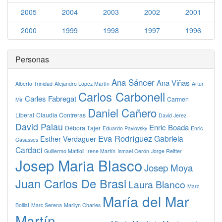
2005
2004
2003
2002
2001
2000
1999
1998
1997
1996
Personas
Ana Sáncer
Ana Viñas
Alberto Trinidad
Alejandro López Martín
Artur
Carlos Carbonell
Carles Fabregat
Carmen
Mir
Daniel Cañero
Liberal
Claudia Contreras
David Jerez
David Palau
Enric Boada
Débora Tajer
Eduardo Pavlovsky
Enric
Eva Rodríguez
Gabriela
Esther Verdaguer
Casasses
Cardaci
Guillermo Mattioli
Irene Martín
Ismael Cerón
Jorge Reitter
Josep Maria Blasco
Josep Moya
Juan Carlos De Brasi
Laura Blanco
Marc
María del Mar
Boillat
Marc Serena
Marilyn Charles
Martín