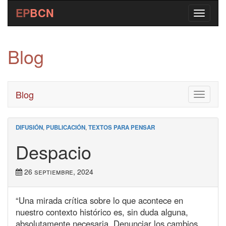
EP
BCN
Blog
Blog
Toggle
navigati
DIFUSIÓN
,
PUBLICACIÓN
,
TEXTOS PARA PENSAR
Despacio
26 septiembre, 2024
“Una mirada crítica sobre lo que acontece en
nuestro contexto histórico es, sin duda alguna,
absolutamente necesaria. Denunciar los cambios