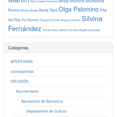
Montserrat
Mireia Monforte
María Isabel Ferreres
Olga Palomino
Rovira
Nuria Tayó
Pilar
Mónica Boada
Silvina
del Rey
Pol Ramírez
Raquel Fornells
Raquel Jiménez
Fernández
Tomàs Arias
Valeria Ferreira
Àngels Escandell
Categorías
APERTURAS
convocatorias
DIFUSIÓN
Ayuntamiento
Ajuntament de Barcelona
Departament de Cultura