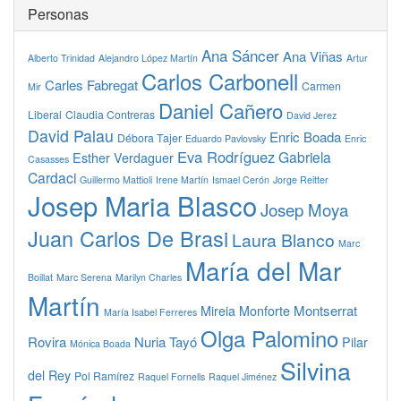
Personas
Ana Sáncer
Ana Viñas
Alberto Trinidad
Alejandro López Martín
Artur
Carlos Carbonell
Carles Fabregat
Carmen
Mir
Daniel Cañero
Liberal
Claudia Contreras
David Jerez
David Palau
Enric Boada
Débora Tajer
Eduardo Pavlovsky
Enric
Eva Rodríguez
Gabriela
Esther Verdaguer
Casasses
Cardaci
Guillermo Mattioli
Irene Martín
Ismael Cerón
Jorge Reitter
Josep Maria Blasco
Josep Moya
Juan Carlos De Brasi
Laura Blanco
Marc
María del Mar
Boillat
Marc Serena
Marilyn Charles
Martín
Montserrat
Mireia Monforte
María Isabel Ferreres
Olga Palomino
Rovira
Nuria Tayó
Pilar
Mónica Boada
Silvina
del Rey
Pol Ramírez
Raquel Fornells
Raquel Jiménez