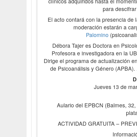
clínicos adquiridos hasta el momento
para descifrar
El acto contará con la presencia de l
moderación estarán a ca
Palomino
(psicoanal
Débora Tajer es Doctora en Psico
Profesora e investigadora en la UB
Dirige el programa de actualización e
de Psicoanálisis y Género (APBA). Au
D
Jueves 13 de mar
Aulario del EPBCN (Balmes, 32, 2.
plat
ACTIVIDAD GRATUITA – PREV
Informació