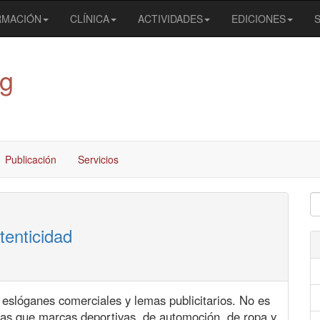
RMACIÓN
CLÍNICA
ACTIVIDADES
EDICIONES
og
Publicación
Servicios
tenticidad
 eslóganes comerciales y lemas publicitarios. No es
as que marcas deportivas, de automoción, de ropa y