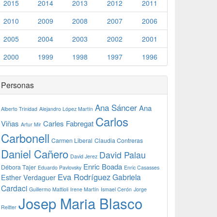
2015
2014
2013
2012
2011
2010
2009
2008
2007
2006
2005
2004
2003
2002
2001
2000
1999
1998
1997
1996
Personas
Ana Sáncer
Ana
Alberto Trinidad
Alejandro López Martín
Carlos
Viñas
Carles Fabregat
Artur Mir
Carbonell
Carmen Liberal
Claudia Contreras
Daniel Cañero
David Palau
David Jerez
Enric Boada
Débora Tajer
Eduardo Pavlovsky
Enric Casasses
Eva Rodríguez
Gabriela
Esther Verdaguer
Cardaci
Guillermo Mattioli
Irene Martín
Ismael Cerón
Jorge
Josep Maria Blasco
Reitter