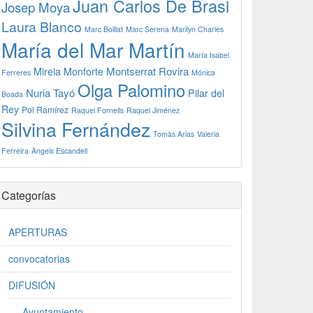
Juan Carlos De Brasi
Josep Moya
Laura Blanco
Marc Boillat
Marc Serena
Marilyn Charles
María del Mar Martín
María Isabel
Montserrat Rovira
Mireia Monforte
Ferreres
Mónica
Olga Palomino
Nuria Tayó
Pilar del
Boada
Rey
Pol Ramírez
Raquel Fornells
Raquel Jiménez
Silvina Fernández
Tomàs Arias
Valeria
Ferreira
Àngels Escandell
Categorías
APERTURAS
convocatorias
DIFUSIÓN
Ayuntamiento