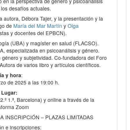
 en la perspectiva de género y psicoanálisis
 los desafíos actuales.
a autora, Débora Tajer, y la presentación y la
rgo de
María del Mar Martín
y
Olga
istas y docentes del EPBCN).
logía (UBA) y magíster en salud (FLACSO).
A, especializada en psicoanálisis y género.
n género y subjetividad. Co-fundadora del Foro
tora de varios libro y artículos científicos.
ía y hora
:
zo de 2025 a las 19:00 h.
Lugar:
º 1.ª, Barcelona) y online a través de la
aforma Zoom
IA INSCRIPCIÓN – PLAZAS LIMITADAS
n e inscripciones: